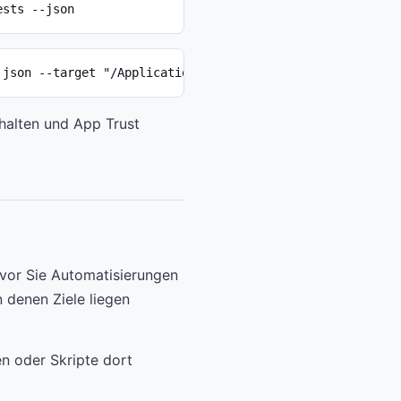
ests --json
 json --target "/Applications/Example.app" --tests signa
thalten und App Trust
evor Sie Automatisierungen
 denen Ziele liegen
en oder Skripte dort