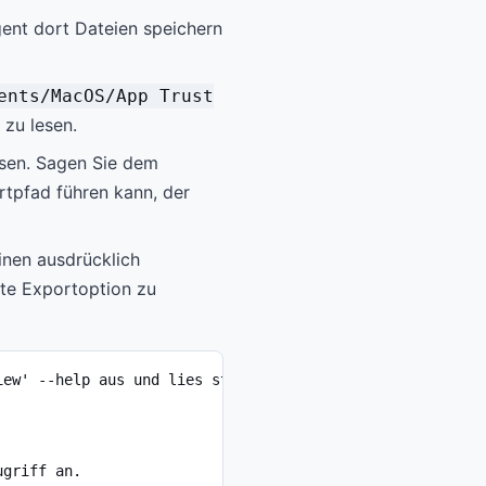
gent dort Dateien speichern
ents/MacOS/App Trust
 zu lesen.
esen. Sagen Sie dem
rtpfad führen kann, der
nen ausdrücklich
te Exportoption zu
ew' --help aus und lies stdout.

ugriff an.