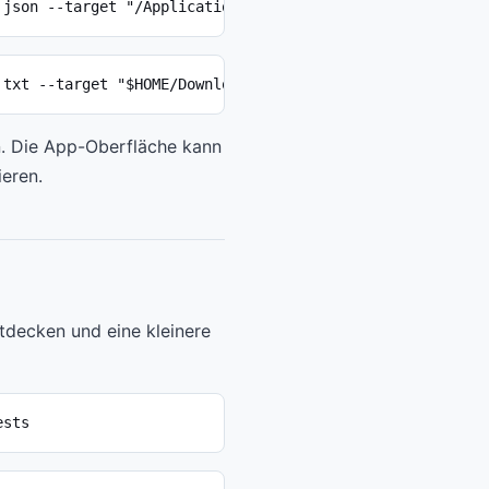
 json --target "/Applications/Example.app" --output "$HO
 txt --target "$HOME/Downloads/Example.pkg"
. Die App-Oberfläche kann
eren.
tdecken und eine kleinere
ests