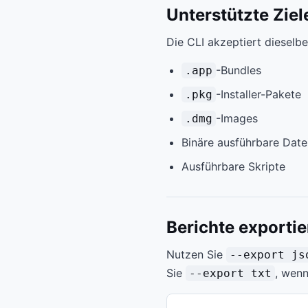
Unterstützte Ziel
Die CLI akzeptiert dieselb
-Bundles
.app
-Installer-Pakete
.pkg
-Images
.dmg
Binäre ausführbare Date
Ausführbare Skripte
Berichte exportie
Nutzen Sie
--export js
Sie
, wenn
--export txt