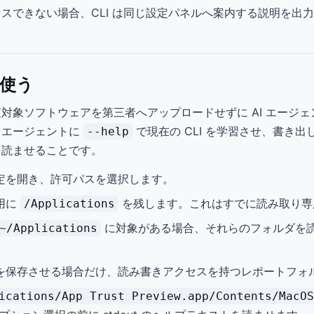
スできない場合、CLI は同じ設定パネルへ案内する説明を出
で使う
ew は、検査対象ソフトウェアを第三者へアップロードせずに AI エ
、エージェントに
で現在の CLI を学習させ、書き
--help
を読ませることです。
ew の設定を開き、許可パスを選択します。
用に
を残します。これはすでに読み取り専
/Applications
に対象がある場合、それらのフォルダを
~/Applications
を保存させる場合だけ、読み書きアクセスを持つレポートフォ
ications/App Trust Preview.app/Contents/MacOS