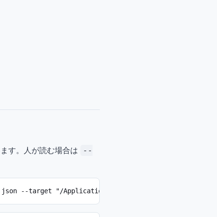
ます。人が読む場合は
--
 json --target "/Applications/Example.app" --output "$HO