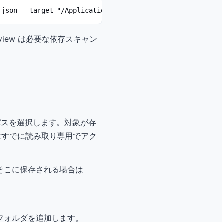
 json --target "/Applications/Example.app" --tests signa
view は必要な依存スキャン
許可パスを選択します。対象が存
すでに読み取り専用でアク
そこに保存される場合は
。
フォルダを追加します。