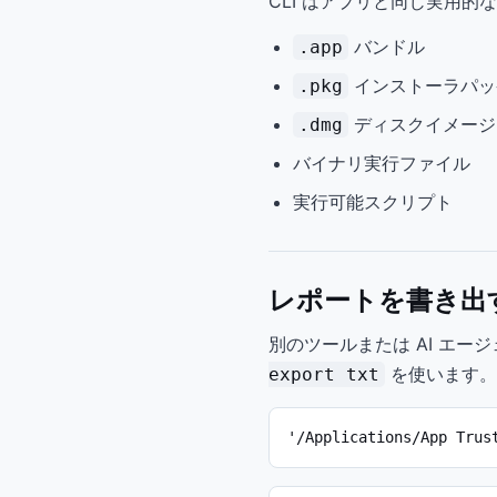
CLI はアプリと同じ実用
バンドル
.app
インストーラパッ
.pkg
ディスクイメージ
.dmg
バイナリ実行ファイル
実行可能スクリプト
レポートを書き出
別のツールまたは AI エ
を使います。
export txt
'/Applications/App Trus