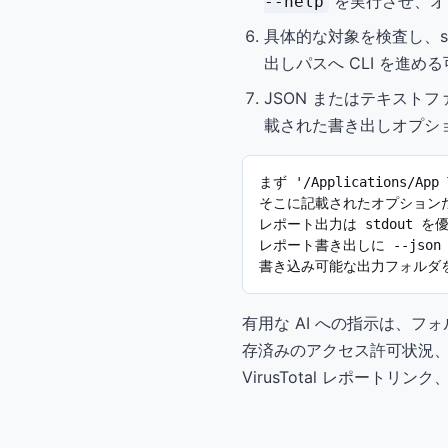
を実行させ、オプ
--help
具体的な対象を検査し、s
出しパスへ CLI を進
JSON またはテキスト
載された書き出しオプシ
まず '/Applications/App
そこに記載されたオプションだ
レポート出力は stdout を
レポート書き出しに --jso
書き込み可能な出力フォルダ
有用な AI への指示は、
存済みのアクセス許可状況
VirusTotal レポー