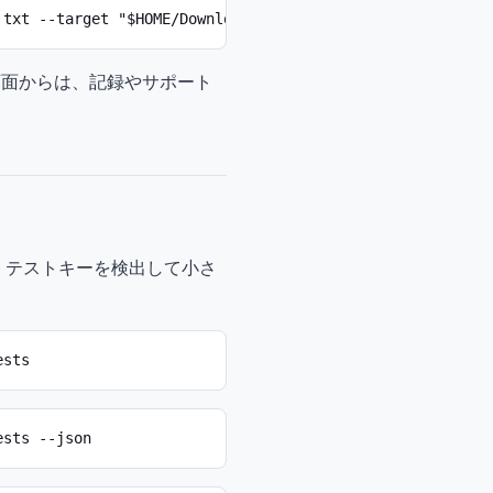
 txt --target "$HOME/Downloads/Example.pkg"
画面からは、記録やサポート
、テストキーを検出して小さ
ests
ests --json